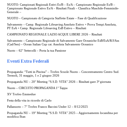
NUOTO: Campionati Regionali Estivi Es/B – Es/A – Campionato Regionale Es/B –
Campionato Regionale Estivo Es/A – Risultati Finali – Classifica Maschile-Femminile-
Generale –
NUOTO – Campionato di Categoria Staffette Estate – Fase di Qualificazione
Salvamento – Camp. Regionale Lifesaving Assoluto Estivo + Prova Tempi Assoluta,
PT EsA + Camp. Regionale Lifesaving EsB Estivo – Risultati
CAMPIONATO REGIONALE LAZIO ACQUE LIBERE 2026 – Risultati
Salvamento – Campionato Regionale di Salvamento Gare Oceaniche EsB/EsA/R/J/Ass
(Cad/Sen) – Ocean Italian Cup cat. Assoluta Salvamento Oceanico
Nuoto – 62° Settecolli – Porta la tua Passione
Eventi Extra Federali
Propaganda: “Tutti in Piscina” – Trofeo Scuole Nuoto – Concentramento Centro Sud.
Termoli, 31 maggio, 1 e 2 giugno 2026
Propaganda NU – 20° Meeting “S.S.D. VITA” 2026 – Risultati gare 3ª giornata
Nuoto – CIRCUITO PROPAGANDA 1° Tappa
XV Trofeo Emmedue
Festa della vita in ricordo di Carlo
Pallanuoto – 7° Trofeo Franco Baccini Under 12 – 8/12/2025
Propaganda NU – 19° Meeting “S.S.D. VITA” 2025 – Aggiornamento locandina per
modifica Iban