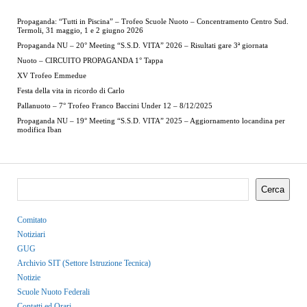
Propaganda: “Tutti in Piscina” – Trofeo Scuole Nuoto – Concentramento Centro Sud.
Termoli, 31 maggio, 1 e 2 giugno 2026
Propaganda NU – 20° Meeting “S.S.D. VITA” 2026 – Risultati gare 3ª giornata
Nuoto – CIRCUITO PROPAGANDA 1° Tappa
XV Trofeo Emmedue
Festa della vita in ricordo di Carlo
Pallanuoto – 7° Trofeo Franco Baccini Under 12 – 8/12/2025
Propaganda NU – 19° Meeting “S.S.D. VITA” 2025 – Aggiornamento locandina per
modifica Iban
Cerca
Comitato
Notiziari
GUG
Archivio SIT (Settore Istruzione Tecnica)
Notizie
Scuole Nuoto Federali
Contatti ed Orari