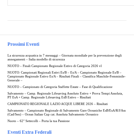
Prossimi Eventi
La sicurezza acquatica in 7 messaggi – Giornata mondiale per la prevenzione degli
annegamenti – Italia modello di sicurezza
NUOTO – Finali Campionato Regionale Estivo di Categoria 2026 vl
NUOTO: Campionati Regionali Estivi Es/B – Es/A – Campionato Regionale Es/B –
Campionato Regionale Estivo Es/A – Risultati Finali – Classifica Maschile-Femminile-
Generale –
NUOTO – Campionato di Categoria Staffette Estate – Fase di Qualificazione
Salvamento – Camp. Regionale Lifesaving Assoluto Estivo + Prova Tempi Assoluta,
PT EsA + Camp. Regionale Lifesaving EsB Estivo – Risultati
CAMPIONATO REGIONALE LAZIO ACQUE LIBERE 2026 – Risultati
Salvamento – Campionato Regionale di Salvamento Gare Oceaniche EsB/EsA/R/J/Ass
(Cad/Sen) – Ocean Italian Cup cat. Assoluta Salvamento Oceanico
Nuoto – 62° Settecolli – Porta la tua Passione
Eventi Extra Federali