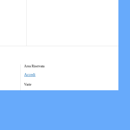
Area Riservata
Accedi
Varie
Richiesta Account Società
Iscrizione Ricezione Comunicati
Accesso Funzioni Dispositive
Elenco Società Affiliate
Downloads