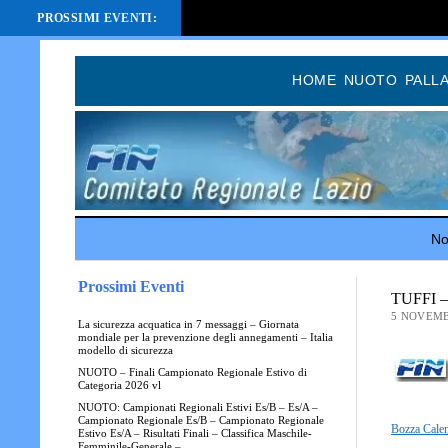
PROSSIMI EVENTI:
HOME
NUOTO
PALL
Not
Prossimi Eventi
TUFFI – 
5 NOVEMB
La sicurezza acquatica in 7 messaggi – Giornata
mondiale per la prevenzione degli annegamenti – Italia
modello di sicurezza
NUOTO – Finali Campionato Regionale Estivo di
Categoria 2026 vl
NUOTO: Campionati Regionali Estivi Es/B – Es/A –
Campionato Regionale Es/B – Campionato Regionale
Bozza Cale
Estivo Es/A – Risultati Finali – Classifica Maschile-
Femminile-Generale –