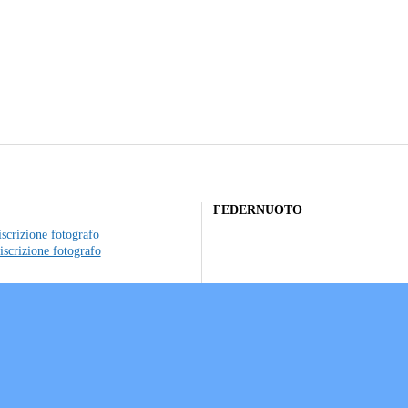
FEDERNUOTO
scrizione fotografo
iscrizione fotografo
to individuale
ociazioni sportive
a sui Cookie