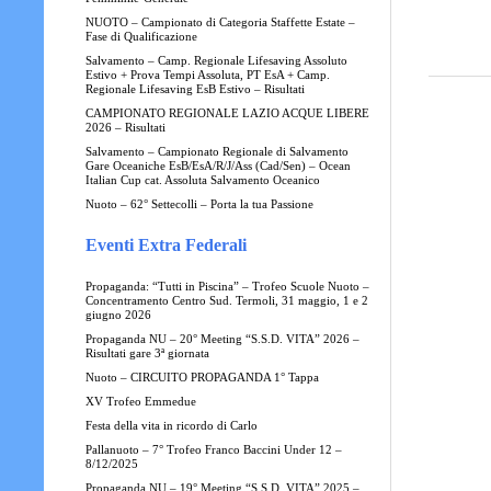
NUOTO – Campionato di Categoria Staffette Estate –
Fase di Qualificazione
Salvamento – Camp. Regionale Lifesaving Assoluto
Estivo + Prova Tempi Assoluta, PT EsA + Camp.
Regionale Lifesaving EsB Estivo – Risultati
CAMPIONATO REGIONALE LAZIO ACQUE LIBERE
2026 – Risultati
Salvamento – Campionato Regionale di Salvamento
Gare Oceaniche EsB/EsA/R/J/Ass (Cad/Sen) – Ocean
Italian Cup cat. Assoluta Salvamento Oceanico
Nuoto – 62° Settecolli – Porta la tua Passione
Eventi Extra Federali
Propaganda: “Tutti in Piscina” – Trofeo Scuole Nuoto –
Concentramento Centro Sud. Termoli, 31 maggio, 1 e 2
giugno 2026
Propaganda NU – 20° Meeting “S.S.D. VITA” 2026 –
Risultati gare 3ª giornata
Nuoto – CIRCUITO PROPAGANDA 1° Tappa
XV Trofeo Emmedue
Festa della vita in ricordo di Carlo
Pallanuoto – 7° Trofeo Franco Baccini Under 12 –
8/12/2025
Propaganda NU – 19° Meeting “S.S.D. VITA” 2025 –