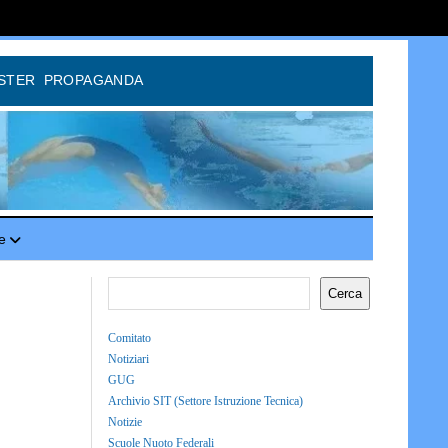
STER
PROPAGANDA
e
Cerca
Comitato
Notiziari
GUG
Archivio SIT (Settore Istruzione Tecnica)
Notizie
Scuole Nuoto Federali