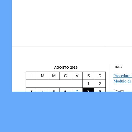
Utilità
AGOSTO 2026
L
M
M
G
V
S
D
Procedure i
Modulo di 
1
2
Privacy
3
4
5
6
7
8
9
10
11
12
13
14
15
16
Tesseramen
Società/Ass
17
18
19
20
21
22
23
Informativ
24
25
26
27
28
29
30
31
« Lug