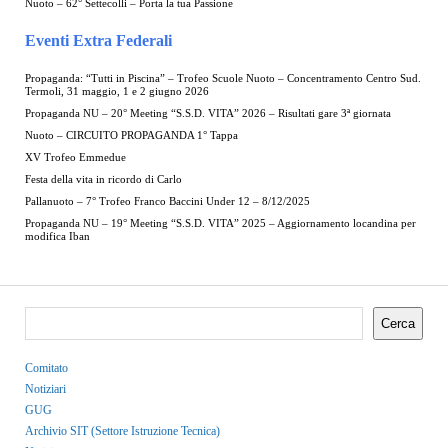
Nuoto – 62° Settecolli – Porta la tua Passione
Eventi Extra Federali
Propaganda: “Tutti in Piscina” – Trofeo Scuole Nuoto – Concentramento Centro Sud.
Termoli, 31 maggio, 1 e 2 giugno 2026
Propaganda NU – 20° Meeting “S.S.D. VITA” 2026 – Risultati gare 3ª giornata
Nuoto – CIRCUITO PROPAGANDA 1° Tappa
XV Trofeo Emmedue
Festa della vita in ricordo di Carlo
Pallanuoto – 7° Trofeo Franco Baccini Under 12 – 8/12/2025
Propaganda NU – 19° Meeting “S.S.D. VITA” 2025 – Aggiornamento locandina per
modifica Iban
Cerca
Comitato
Notiziari
GUG
Archivio SIT (Settore Istruzione Tecnica)