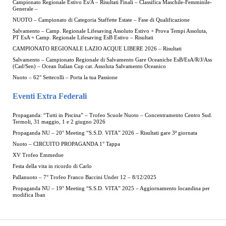
Campionato Regionale Estivo Es/A – Risultati Finali – Classifica Maschile-Femminile-
Generale –
NUOTO – Campionato di Categoria Staffette Estate – Fase di Qualificazione
Salvamento – Camp. Regionale Lifesaving Assoluto Estivo + Prova Tempi Assoluta,
PT EsA + Camp. Regionale Lifesaving EsB Estivo – Risultati
CAMPIONATO REGIONALE LAZIO ACQUE LIBERE 2026 – Risultati
Salvamento – Campionato Regionale di Salvamento Gare Oceaniche EsB/EsA/R/J/Ass
(Cad/Sen) – Ocean Italian Cup cat. Assoluta Salvamento Oceanico
Nuoto – 62° Settecolli – Porta la tua Passione
Eventi Extra Federali
Propaganda: “Tutti in Piscina” – Trofeo Scuole Nuoto – Concentramento Centro Sud.
Termoli, 31 maggio, 1 e 2 giugno 2026
Propaganda NU – 20° Meeting “S.S.D. VITA” 2026 – Risultati gare 3ª giornata
Nuoto – CIRCUITO PROPAGANDA 1° Tappa
XV Trofeo Emmedue
Festa della vita in ricordo di Carlo
Pallanuoto – 7° Trofeo Franco Baccini Under 12 – 8/12/2025
Propaganda NU – 19° Meeting “S.S.D. VITA” 2025 – Aggiornamento locandina per
modifica Iban