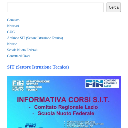
Cerca
Comitato
Notiziari
GUG
Archivio SIT (Settore Istruzione Tecnica)
Notizie
Scuole Nuoto Federali
Contatti ed Orari
SIT (Settore Istruzione Tecnica)