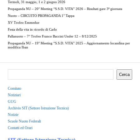
Termoli, 31 maggio, 1 e 2 giugno 2026
Propaganda NU – 20° Meeting “S.S.D. VITA” 2026 – Risultati gare 3ª giornata
Nuoto – CIRCUITO PROPAGANDA 1° Tappa
XV Trofeo Emmedue
Festa della vita in ricordo di Carlo
Pallanuoto – 7° Trofeo Franco Baccini Under 12 – 8/12/2025
Propaganda NU – 19° Meeting “S.S.D. VITA” 2025 – Aggiornamento locandina per
modifica Iban
Cerca
Comitato
Notiziari
GUG
Archivio SIT (Settore Istruzione Tecnica)
Notizie
Scuole Nuoto Federali
Contatti ed Orari
SIT (Settore Istruzione Tecnica)