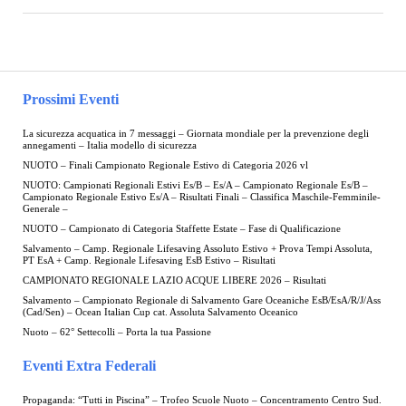
Prossimi Eventi
La sicurezza acquatica in 7 messaggi – Giornata mondiale per la prevenzione degli
annegamenti – Italia modello di sicurezza
NUOTO – Finali Campionato Regionale Estivo di Categoria 2026 vl
NUOTO: Campionati Regionali Estivi Es/B – Es/A – Campionato Regionale Es/B –
Campionato Regionale Estivo Es/A – Risultati Finali – Classifica Maschile-Femminile-
Generale –
NUOTO – Campionato di Categoria Staffette Estate – Fase di Qualificazione
Salvamento – Camp. Regionale Lifesaving Assoluto Estivo + Prova Tempi Assoluta,
PT EsA + Camp. Regionale Lifesaving EsB Estivo – Risultati
CAMPIONATO REGIONALE LAZIO ACQUE LIBERE 2026 – Risultati
Salvamento – Campionato Regionale di Salvamento Gare Oceaniche EsB/EsA/R/J/Ass
(Cad/Sen) – Ocean Italian Cup cat. Assoluta Salvamento Oceanico
Nuoto – 62° Settecolli – Porta la tua Passione
Eventi Extra Federali
Propaganda: “Tutti in Piscina” – Trofeo Scuole Nuoto – Concentramento Centro Sud.