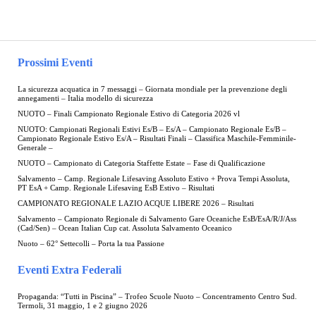
Prossimi Eventi
La sicurezza acquatica in 7 messaggi – Giornata mondiale per la prevenzione degli
annegamenti – Italia modello di sicurezza
NUOTO – Finali Campionato Regionale Estivo di Categoria 2026 vl
NUOTO: Campionati Regionali Estivi Es/B – Es/A – Campionato Regionale Es/B –
Campionato Regionale Estivo Es/A – Risultati Finali – Classifica Maschile-Femminile-
Generale –
NUOTO – Campionato di Categoria Staffette Estate – Fase di Qualificazione
Salvamento – Camp. Regionale Lifesaving Assoluto Estivo + Prova Tempi Assoluta,
PT EsA + Camp. Regionale Lifesaving EsB Estivo – Risultati
CAMPIONATO REGIONALE LAZIO ACQUE LIBERE 2026 – Risultati
Salvamento – Campionato Regionale di Salvamento Gare Oceaniche EsB/EsA/R/J/Ass
(Cad/Sen) – Ocean Italian Cup cat. Assoluta Salvamento Oceanico
Nuoto – 62° Settecolli – Porta la tua Passione
Eventi Extra Federali
Propaganda: “Tutti in Piscina” – Trofeo Scuole Nuoto – Concentramento Centro Sud.
Termoli, 31 maggio, 1 e 2 giugno 2026