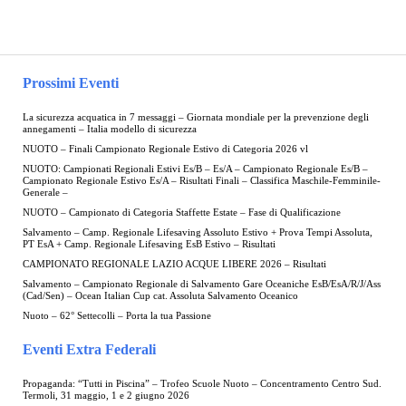
Prossimi Eventi
La sicurezza acquatica in 7 messaggi – Giornata mondiale per la prevenzione degli
annegamenti – Italia modello di sicurezza
NUOTO – Finali Campionato Regionale Estivo di Categoria 2026 vl
NUOTO: Campionati Regionali Estivi Es/B – Es/A – Campionato Regionale Es/B –
Campionato Regionale Estivo Es/A – Risultati Finali – Classifica Maschile-Femminile-
Generale –
NUOTO – Campionato di Categoria Staffette Estate – Fase di Qualificazione
Salvamento – Camp. Regionale Lifesaving Assoluto Estivo + Prova Tempi Assoluta,
PT EsA + Camp. Regionale Lifesaving EsB Estivo – Risultati
CAMPIONATO REGIONALE LAZIO ACQUE LIBERE 2026 – Risultati
Salvamento – Campionato Regionale di Salvamento Gare Oceaniche EsB/EsA/R/J/Ass
(Cad/Sen) – Ocean Italian Cup cat. Assoluta Salvamento Oceanico
Nuoto – 62° Settecolli – Porta la tua Passione
Eventi Extra Federali
Propaganda: “Tutti in Piscina” – Trofeo Scuole Nuoto – Concentramento Centro Sud.
Termoli, 31 maggio, 1 e 2 giugno 2026