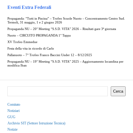
Eventi Extra Federali
Propaganda: “Tutti in Piscina” – Trofeo Scuole Nuoto – Concentramento Centro Sud.
Termoli, 31 maggio, 1 e 2 giugno 2026
Propaganda NU – 20° Meeting “S.S.D. VITA” 2026 – Risultati gare 3ª giornata
Nuoto – CIRCUITO PROPAGANDA 1° Tappa
XV Trofeo Emmedue
Festa della vita in ricordo di Carlo
Pallanuoto – 7° Trofeo Franco Baccini Under 12 – 8/12/2025
Propaganda NU – 19° Meeting “S.S.D. VITA” 2025 – Aggiornamento locandina per
modifica Iban
Cerca
Comitato
Notiziari
GUG
Archivio SIT (Settore Istruzione Tecnica)
Notizie