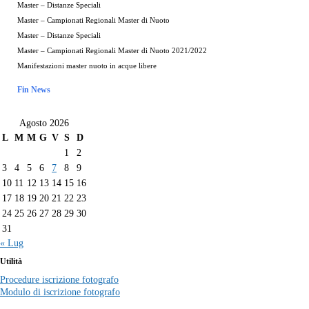
Master – Distanze Speciali
Master – Campionati Regionali Master di Nuoto
Master – Distanze Speciali
Master – Campionati Regionali Master di Nuoto 2021/2022
Manifestazioni master nuoto in acque libere
Fin News
Agosto 2026
L
M
M
G
V
S
D
1
2
3
4
5
6
7
8
9
10
11
12
13
14
15
16
17
18
19
20
21
22
23
24
25
26
27
28
29
30
31
« Lug
Utilità
Procedure iscrizione fotografo
Modulo di iscrizione fotografo