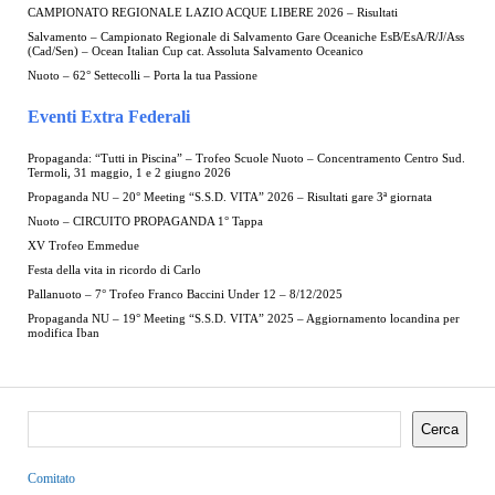
CAMPIONATO REGIONALE LAZIO ACQUE LIBERE 2026 – Risultati
Salvamento – Campionato Regionale di Salvamento Gare Oceaniche EsB/EsA/R/J/Ass
(Cad/Sen) – Ocean Italian Cup cat. Assoluta Salvamento Oceanico
Nuoto – 62° Settecolli – Porta la tua Passione
Eventi Extra Federali
Propaganda: “Tutti in Piscina” – Trofeo Scuole Nuoto – Concentramento Centro Sud.
Termoli, 31 maggio, 1 e 2 giugno 2026
Propaganda NU – 20° Meeting “S.S.D. VITA” 2026 – Risultati gare 3ª giornata
Nuoto – CIRCUITO PROPAGANDA 1° Tappa
XV Trofeo Emmedue
Festa della vita in ricordo di Carlo
Pallanuoto – 7° Trofeo Franco Baccini Under 12 – 8/12/2025
Propaganda NU – 19° Meeting “S.S.D. VITA” 2025 – Aggiornamento locandina per
modifica Iban
Cerca
Comitato