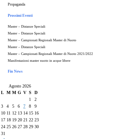
Propaganda
Prossimi Eventi
Master – Distanze Speciali
Master – Distanze Speciali
Master – Campionati Regionali Master di Nuoto
Master – Distanze Speciali
Master – Campionati Regionali Master di Nuoto 2021/2022
Manifestazioni master nuoto in acque libere
Fin News
Agosto 2026
L
M
M
G
V
S
D
1
2
3
4
5
6
7
8
9
10
11
12
13
14
15
16
17
18
19
20
21
22
23
24
25
26
27
28
29
30
31