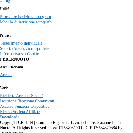
« Lug
Utilità
Procedure iscrizione fotografo
Modulo di iscrizione fotografo
Privacy
Tesseramento individuale
Società/Associazioni sportive
Informativa sui Cookie
FEDERNUOTO
Area Riservata
Accedi
Varie
Richiesta Account Società
Iscrizione Ricezione Comunicati
Accesso Funzioni Dispositive
Elenco Società Affiliate
Downloads
Copyright CRLFIN | Comitato Regionale Lazio della Federazione Italiana
Nuoto. All Rights Reserved. P.Iva: 01384031009 - C.F. 05284670584 by