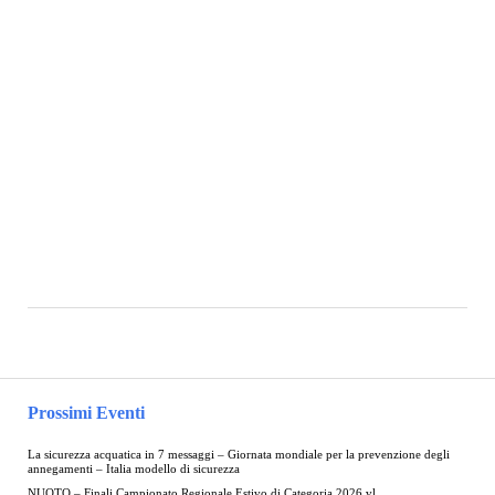
Prossimi Eventi
La sicurezza acquatica in 7 messaggi – Giornata mondiale per la prevenzione degli
annegamenti – Italia modello di sicurezza
NUOTO – Finali Campionato Regionale Estivo di Categoria 2026 vl