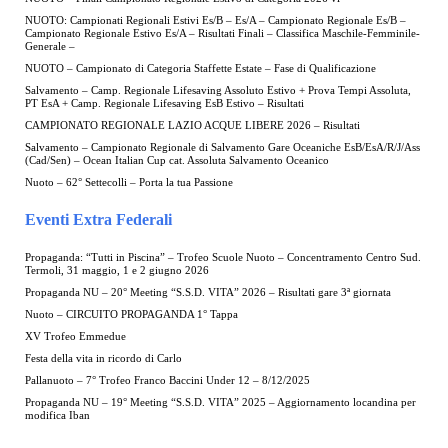
NUOTO: Campionati Regionali Estivi Es/B – Es/A – Campionato Regionale Es/B –
Campionato Regionale Estivo Es/A – Risultati Finali – Classifica Maschile-Femminile-
Generale –
NUOTO – Campionato di Categoria Staffette Estate – Fase di Qualificazione
Salvamento – Camp. Regionale Lifesaving Assoluto Estivo + Prova Tempi Assoluta,
PT EsA + Camp. Regionale Lifesaving EsB Estivo – Risultati
CAMPIONATO REGIONALE LAZIO ACQUE LIBERE 2026 – Risultati
Salvamento – Campionato Regionale di Salvamento Gare Oceaniche EsB/EsA/R/J/Ass
(Cad/Sen) – Ocean Italian Cup cat. Assoluta Salvamento Oceanico
Nuoto – 62° Settecolli – Porta la tua Passione
Eventi Extra Federali
Propaganda: “Tutti in Piscina” – Trofeo Scuole Nuoto – Concentramento Centro Sud.
Termoli, 31 maggio, 1 e 2 giugno 2026
Propaganda NU – 20° Meeting “S.S.D. VITA” 2026 – Risultati gare 3ª giornata
Nuoto – CIRCUITO PROPAGANDA 1° Tappa
XV Trofeo Emmedue
Festa della vita in ricordo di Carlo
Pallanuoto – 7° Trofeo Franco Baccini Under 12 – 8/12/2025
Propaganda NU – 19° Meeting “S.S.D. VITA” 2025 – Aggiornamento locandina per
modifica Iban