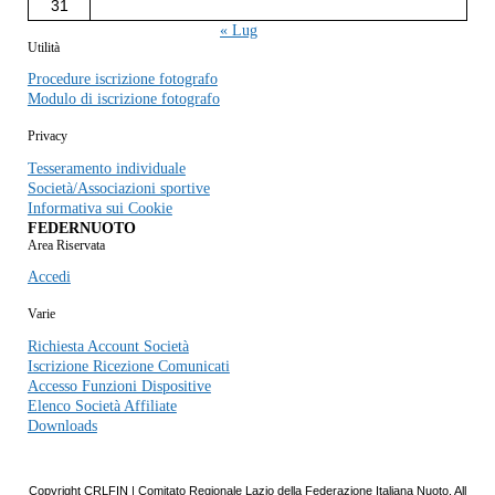
31
« Lug
Utilità
Procedure iscrizione fotografo
Modulo di iscrizione fotografo
Privacy
Tesseramento individuale
Società/Associazioni sportive
Informativa sui Cookie
FEDERNUOTO
Area Riservata
Accedi
Varie
Richiesta Account Società
Iscrizione Ricezione Comunicati
Accesso Funzioni Dispositive
Elenco Società Affiliate
Downloads
Copyright CRLFIN | Comitato Regionale Lazio della Federazione Italiana Nuoto. All