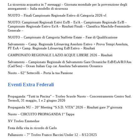
La sicurezza acquatica in 7 messaggi – Giornata mondiale per la prevenzione degli
annegamenti – Italia modello di sicurezza
NUOTO – Finali Campionato Regionale Estivo di Categoria 2026 vl
NUOTO: Campionati Regionali Estivi Es/B – Es/A – Campionato Regionale Es/B –
Campionato Regionale Estivo Es/A – Risultati Finali – Classifica Maschile-Femminile-
Generale –
NUOTO – Campionato di Categoria Staffette Estate – Fase di Qualificazione
Salvamento – Camp. Regionale Lifesaving Assoluto Estivo + Prova Tempi Assoluta,
PT EsA + Camp. Regionale Lifesaving EsB Estivo – Risultati
CAMPIONATO REGIONALE LAZIO ACQUE LIBERE 2026 – Risultati
Salvamento – Campionato Regionale di Salvamento Gare Oceaniche EsB/EsA/R/J/Ass
(Cad/Sen) – Ocean Italian Cup cat. Assoluta Salvamento Oceanico
Nuoto – 62° Settecolli – Porta la tua Passione
Eventi Extra Federali
Propaganda: “Tutti in Piscina” – Trofeo Scuole Nuoto – Concentramento Centro Sud.
Termoli, 31 maggio, 1 e 2 giugno 2026
Propaganda NU – 20° Meeting “S.S.D. VITA” 2026 – Risultati gare 3ª giornata
Nuoto – CIRCUITO PROPAGANDA 1° Tappa
XV Trofeo Emmedue
Festa della vita in ricordo di Carlo
Pallanuoto – 7° Trofeo Franco Baccini Under 12 – 8/12/2025