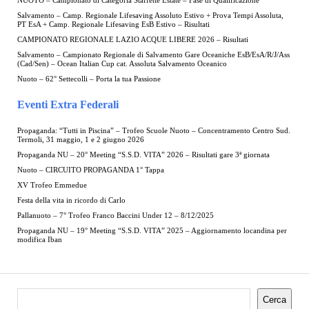
NUOTO – Campionato di Categoria Staffette Estate – Fase di Qualificazione
Salvamento – Camp. Regionale Lifesaving Assoluto Estivo + Prova Tempi Assoluta,
PT EsA + Camp. Regionale Lifesaving EsB Estivo – Risultati
CAMPIONATO REGIONALE LAZIO ACQUE LIBERE 2026 – Risultati
Salvamento – Campionato Regionale di Salvamento Gare Oceaniche EsB/EsA/R/J/Ass
(Cad/Sen) – Ocean Italian Cup cat. Assoluta Salvamento Oceanico
Nuoto – 62° Settecolli – Porta la tua Passione
Eventi Extra Federali
Propaganda: “Tutti in Piscina” – Trofeo Scuole Nuoto – Concentramento Centro Sud.
Termoli, 31 maggio, 1 e 2 giugno 2026
Propaganda NU – 20° Meeting “S.S.D. VITA” 2026 – Risultati gare 3ª giornata
Nuoto – CIRCUITO PROPAGANDA 1° Tappa
XV Trofeo Emmedue
Festa della vita in ricordo di Carlo
Pallanuoto – 7° Trofeo Franco Baccini Under 12 – 8/12/2025
Propaganda NU – 19° Meeting “S.S.D. VITA” 2025 – Aggiornamento locandina per
modifica Iban
Cerca