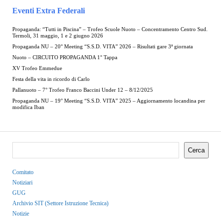
Eventi Extra Federali
Propaganda: “Tutti in Piscina” – Trofeo Scuole Nuoto – Concentramento Centro Sud.
Termoli, 31 maggio, 1 e 2 giugno 2026
Propaganda NU – 20° Meeting “S.S.D. VITA” 2026 – Risultati gare 3ª giornata
Nuoto – CIRCUITO PROPAGANDA 1° Tappa
XV Trofeo Emmedue
Festa della vita in ricordo di Carlo
Pallanuoto – 7° Trofeo Franco Baccini Under 12 – 8/12/2025
Propaganda NU – 19° Meeting “S.S.D. VITA” 2025 – Aggiornamento locandina per
modifica Iban
Cerca
Comitato
Notiziari
GUG
Archivio SIT (Settore Istruzione Tecnica)
Notizie