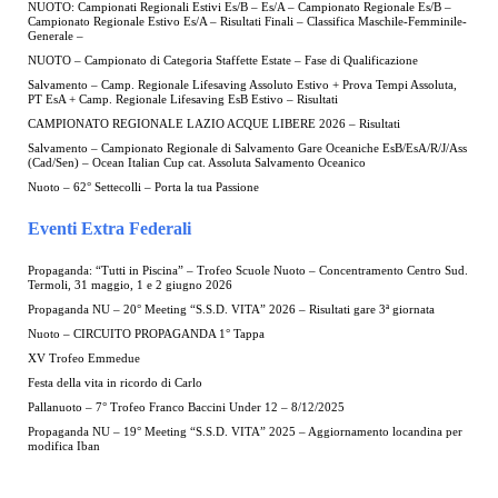
NUOTO: Campionati Regionali Estivi Es/B – Es/A – Campionato Regionale Es/B –
Campionato Regionale Estivo Es/A – Risultati Finali – Classifica Maschile-Femminile-
Generale –
NUOTO – Campionato di Categoria Staffette Estate – Fase di Qualificazione
Salvamento – Camp. Regionale Lifesaving Assoluto Estivo + Prova Tempi Assoluta,
PT EsA + Camp. Regionale Lifesaving EsB Estivo – Risultati
CAMPIONATO REGIONALE LAZIO ACQUE LIBERE 2026 – Risultati
Salvamento – Campionato Regionale di Salvamento Gare Oceaniche EsB/EsA/R/J/Ass
(Cad/Sen) – Ocean Italian Cup cat. Assoluta Salvamento Oceanico
Nuoto – 62° Settecolli – Porta la tua Passione
Eventi Extra Federali
Propaganda: “Tutti in Piscina” – Trofeo Scuole Nuoto – Concentramento Centro Sud.
Termoli, 31 maggio, 1 e 2 giugno 2026
Propaganda NU – 20° Meeting “S.S.D. VITA” 2026 – Risultati gare 3ª giornata
Nuoto – CIRCUITO PROPAGANDA 1° Tappa
XV Trofeo Emmedue
Festa della vita in ricordo di Carlo
Pallanuoto – 7° Trofeo Franco Baccini Under 12 – 8/12/2025
Propaganda NU – 19° Meeting “S.S.D. VITA” 2025 – Aggiornamento locandina per
modifica Iban