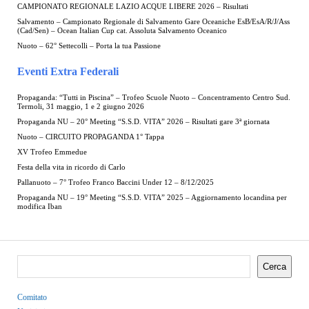
CAMPIONATO REGIONALE LAZIO ACQUE LIBERE 2026 – Risultati
Salvamento – Campionato Regionale di Salvamento Gare Oceaniche EsB/EsA/R/J/Ass
(Cad/Sen) – Ocean Italian Cup cat. Assoluta Salvamento Oceanico
Nuoto – 62° Settecolli – Porta la tua Passione
Eventi Extra Federali
Propaganda: “Tutti in Piscina” – Trofeo Scuole Nuoto – Concentramento Centro Sud.
Termoli, 31 maggio, 1 e 2 giugno 2026
Propaganda NU – 20° Meeting “S.S.D. VITA” 2026 – Risultati gare 3ª giornata
Nuoto – CIRCUITO PROPAGANDA 1° Tappa
XV Trofeo Emmedue
Festa della vita in ricordo di Carlo
Pallanuoto – 7° Trofeo Franco Baccini Under 12 – 8/12/2025
Propaganda NU – 19° Meeting “S.S.D. VITA” 2025 – Aggiornamento locandina per
modifica Iban
Cerca
Comitato