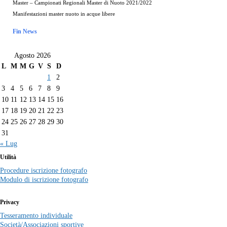
Master – Campionati Regionali Master di Nuoto 2021/2022
Manifestazioni master nuoto in acque libere
Fin News
Agosto 2026
L
M
M
G
V
S
D
1
2
3
4
5
6
7
8
9
10
11
12
13
14
15
16
17
18
19
20
21
22
23
24
25
26
27
28
29
30
31
« Lug
Utilità
Procedure iscrizione fotografo
Modulo di iscrizione fotografo
Privacy
Tesseramento individuale
Società/Associazioni sportive