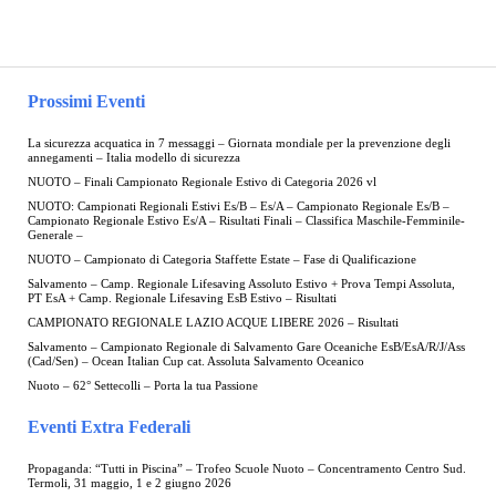
Prossimi Eventi
La sicurezza acquatica in 7 messaggi – Giornata mondiale per la prevenzione degli
annegamenti – Italia modello di sicurezza
NUOTO – Finali Campionato Regionale Estivo di Categoria 2026 vl
NUOTO: Campionati Regionali Estivi Es/B – Es/A – Campionato Regionale Es/B –
Campionato Regionale Estivo Es/A – Risultati Finali – Classifica Maschile-Femminile-
Generale –
NUOTO – Campionato di Categoria Staffette Estate – Fase di Qualificazione
Salvamento – Camp. Regionale Lifesaving Assoluto Estivo + Prova Tempi Assoluta,
PT EsA + Camp. Regionale Lifesaving EsB Estivo – Risultati
CAMPIONATO REGIONALE LAZIO ACQUE LIBERE 2026 – Risultati
Salvamento – Campionato Regionale di Salvamento Gare Oceaniche EsB/EsA/R/J/Ass
(Cad/Sen) – Ocean Italian Cup cat. Assoluta Salvamento Oceanico
Nuoto – 62° Settecolli – Porta la tua Passione
Eventi Extra Federali
Propaganda: “Tutti in Piscina” – Trofeo Scuole Nuoto – Concentramento Centro Sud.
Termoli, 31 maggio, 1 e 2 giugno 2026