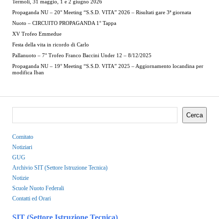
Termoli, 31 maggio, 1 e 2 giugno 2026
Propaganda NU – 20° Meeting “S.S.D. VITA” 2026 – Risultati gare 3ª giornata
Nuoto – CIRCUITO PROPAGANDA 1° Tappa
XV Trofeo Emmedue
Festa della vita in ricordo di Carlo
Pallanuoto – 7° Trofeo Franco Baccini Under 12 – 8/12/2025
Propaganda NU – 19° Meeting “S.S.D. VITA” 2025 – Aggiornamento locandina per
modifica Iban
Cerca
Comitato
Notiziari
GUG
Archivio SIT (Settore Istruzione Tecnica)
Notizie
Scuole Nuoto Federali
Contatti ed Orari
SIT (Settore Istruzione Tecnica)