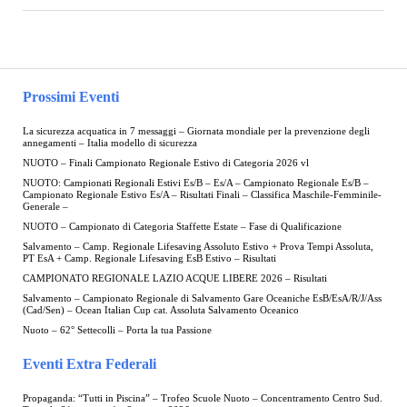
Prossimi Eventi
La sicurezza acquatica in 7 messaggi – Giornata mondiale per la prevenzione degli
annegamenti – Italia modello di sicurezza
NUOTO – Finali Campionato Regionale Estivo di Categoria 2026 vl
NUOTO: Campionati Regionali Estivi Es/B – Es/A – Campionato Regionale Es/B –
Campionato Regionale Estivo Es/A – Risultati Finali – Classifica Maschile-Femminile-
Generale –
NUOTO – Campionato di Categoria Staffette Estate – Fase di Qualificazione
Salvamento – Camp. Regionale Lifesaving Assoluto Estivo + Prova Tempi Assoluta,
PT EsA + Camp. Regionale Lifesaving EsB Estivo – Risultati
CAMPIONATO REGIONALE LAZIO ACQUE LIBERE 2026 – Risultati
Salvamento – Campionato Regionale di Salvamento Gare Oceaniche EsB/EsA/R/J/Ass
(Cad/Sen) – Ocean Italian Cup cat. Assoluta Salvamento Oceanico
Nuoto – 62° Settecolli – Porta la tua Passione
Eventi Extra Federali
Propaganda: “Tutti in Piscina” – Trofeo Scuole Nuoto – Concentramento Centro Sud.