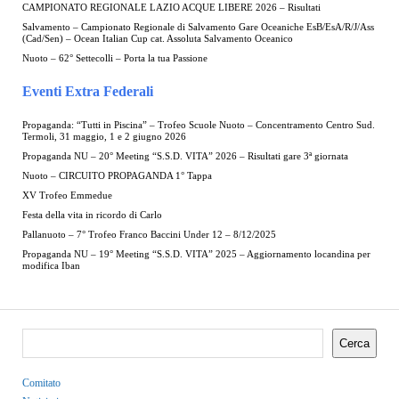
CAMPIONATO REGIONALE LAZIO ACQUE LIBERE 2026 – Risultati
Salvamento – Campionato Regionale di Salvamento Gare Oceaniche EsB/EsA/R/J/Ass
(Cad/Sen) – Ocean Italian Cup cat. Assoluta Salvamento Oceanico
Nuoto – 62° Settecolli – Porta la tua Passione
Eventi Extra Federali
Propaganda: “Tutti in Piscina” – Trofeo Scuole Nuoto – Concentramento Centro Sud.
Termoli, 31 maggio, 1 e 2 giugno 2026
Propaganda NU – 20° Meeting “S.S.D. VITA” 2026 – Risultati gare 3ª giornata
Nuoto – CIRCUITO PROPAGANDA 1° Tappa
XV Trofeo Emmedue
Festa della vita in ricordo di Carlo
Pallanuoto – 7° Trofeo Franco Baccini Under 12 – 8/12/2025
Propaganda NU – 19° Meeting “S.S.D. VITA” 2025 – Aggiornamento locandina per
modifica Iban
Cerca
Comitato