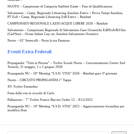
NUOTO – Campionato di Categoria Staffette Estate – Fase di Qualificazione
Salvamento – Camp. Regionale Lifesaving Assoluto Estivo + Prova Tempi Assoluta,
PT EsA + Camp. Regionale Lifesaving EsB Estivo – Risultati
CAMPIONATO REGIONALE LAZIO ACQUE LIBERE 2026 – Risultati
Salvamento – Campionato Regionale di Salvamento Gare Oceaniche EsB/EsA/R/J/Ass
(Cad/Sen) – Ocean Italian Cup cat. Assoluta Salvamento Oceanico
Nuoto – 62° Settecolli – Porta la tua Passione
Eventi Extra Federali
Propaganda: “Tutti in Piscina” – Trofeo Scuole Nuoto – Concentramento Centro Sud.
Termoli, 31 maggio, 1 e 2 giugno 2026
Propaganda NU – 20° Meeting “S.S.D. VITA” 2026 – Risultati gare 3ª giornata
Nuoto – CIRCUITO PROPAGANDA 1° Tappa
XV Trofeo Emmedue
Festa della vita in ricordo di Carlo
Pallanuoto – 7° Trofeo Franco Baccini Under 12 – 8/12/2025
Propaganda NU – 19° Meeting “S.S.D. VITA” 2025 – Aggiornamento locandina per
modifica Iban