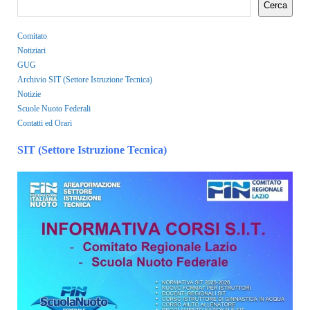
Cerca
Comitato
Notiziari
GUG
Archivio SIT (Settore Istruzione Tecnica)
Notizie
Scuole Nuoto Federali
Contatti ed Orari
SIT (Settore Istruzione Tecnica)