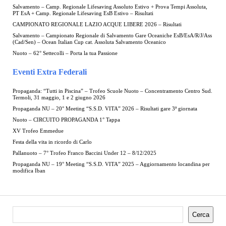
Salvamento – Camp. Regionale Lifesaving Assoluto Estivo + Prova Tempi Assoluta,
PT EsA + Camp. Regionale Lifesaving EsB Estivo – Risultati
CAMPIONATO REGIONALE LAZIO ACQUE LIBERE 2026 – Risultati
Salvamento – Campionato Regionale di Salvamento Gare Oceaniche EsB/EsA/R/J/Ass
(Cad/Sen) – Ocean Italian Cup cat. Assoluta Salvamento Oceanico
Nuoto – 62° Settecolli – Porta la tua Passione
Eventi Extra Federali
Propaganda: “Tutti in Piscina” – Trofeo Scuole Nuoto – Concentramento Centro Sud.
Termoli, 31 maggio, 1 e 2 giugno 2026
Propaganda NU – 20° Meeting “S.S.D. VITA” 2026 – Risultati gare 3ª giornata
Nuoto – CIRCUITO PROPAGANDA 1° Tappa
XV Trofeo Emmedue
Festa della vita in ricordo di Carlo
Pallanuoto – 7° Trofeo Franco Baccini Under 12 – 8/12/2025
Propaganda NU – 19° Meeting “S.S.D. VITA” 2025 – Aggiornamento locandina per
modifica Iban
Cerca