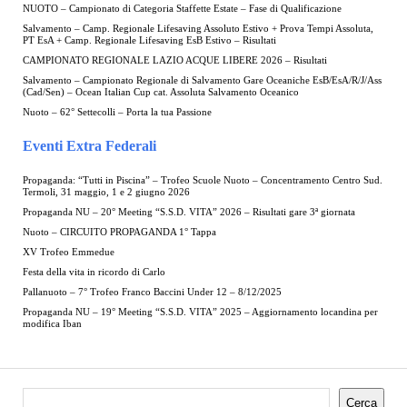
NUOTO – Campionato di Categoria Staffette Estate – Fase di Qualificazione
Salvamento – Camp. Regionale Lifesaving Assoluto Estivo + Prova Tempi Assoluta,
PT EsA + Camp. Regionale Lifesaving EsB Estivo – Risultati
CAMPIONATO REGIONALE LAZIO ACQUE LIBERE 2026 – Risultati
Salvamento – Campionato Regionale di Salvamento Gare Oceaniche EsB/EsA/R/J/Ass
(Cad/Sen) – Ocean Italian Cup cat. Assoluta Salvamento Oceanico
Nuoto – 62° Settecolli – Porta la tua Passione
Eventi Extra Federali
Propaganda: “Tutti in Piscina” – Trofeo Scuole Nuoto – Concentramento Centro Sud.
Termoli, 31 maggio, 1 e 2 giugno 2026
Propaganda NU – 20° Meeting “S.S.D. VITA” 2026 – Risultati gare 3ª giornata
Nuoto – CIRCUITO PROPAGANDA 1° Tappa
XV Trofeo Emmedue
Festa della vita in ricordo di Carlo
Pallanuoto – 7° Trofeo Franco Baccini Under 12 – 8/12/2025
Propaganda NU – 19° Meeting “S.S.D. VITA” 2025 – Aggiornamento locandina per
modifica Iban
Cerca