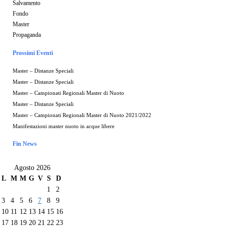
Salvamento
Fondo
Master
Propaganda
Prossimi Eventi
Master – Distanze Speciali
Master – Distanze Speciali
Master – Campionati Regionali Master di Nuoto
Master – Distanze Speciali
Master – Campionati Regionali Master di Nuoto 2021/2022
Manifestazioni master nuoto in acque libere
Fin News
Agosto 2026
L
M
M
G
V
S
D
1
2
3
4
5
6
7
8
9
10
11
12
13
14
15
16
17
18
19
20
21
22
23