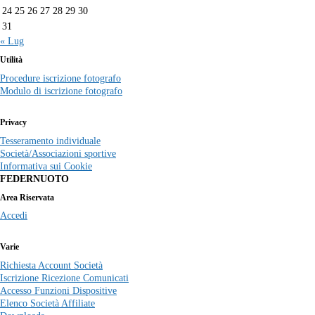
24
25
26
27
28
29
30
31
« Lug
Utilità
Procedure iscrizione fotografo
Modulo di iscrizione fotografo
Privacy
Tesseramento individuale
Società/Associazioni sportive
Informativa sui Cookie
FEDERNUOTO
Area Riservata
Accedi
Varie
Richiesta Account Società
Iscrizione Ricezione Comunicati
Accesso Funzioni Dispositive
Elenco Società Affiliate