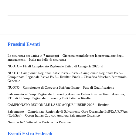
Prossimi Eventi
La sicurezza acquatica in 7 messaggi – Giornata mondiale per la prevenzione degli
annegamenti – Italia modello di sicurezza
NUOTO – Finali Campionato Regionale Estivo di Categoria 2026 vl
NUOTO: Campionati Regionali Estivi Es/B – Es/A – Campionato Regionale Es/B –
Campionato Regionale Estivo Es/A – Risultati Finali – Classifica Maschile-Femminile-
Generale –
NUOTO – Campionato di Categoria Staffette Estate – Fase di Qualificazione
Salvamento – Camp. Regionale Lifesaving Assoluto Estivo + Prova Tempi Assoluta,
PT EsA + Camp. Regionale Lifesaving EsB Estivo – Risultati
CAMPIONATO REGIONALE LAZIO ACQUE LIBERE 2026 – Risultati
Salvamento – Campionato Regionale di Salvamento Gare Oceaniche EsB/EsA/R/J/Ass
(Cad/Sen) – Ocean Italian Cup cat. Assoluta Salvamento Oceanico
Nuoto – 62° Settecolli – Porta la tua Passione
Eventi Extra Federali