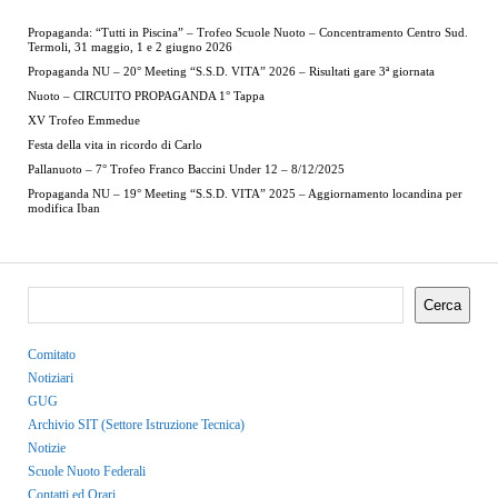
Propaganda: “Tutti in Piscina” – Trofeo Scuole Nuoto – Concentramento Centro Sud.
Termoli, 31 maggio, 1 e 2 giugno 2026
Propaganda NU – 20° Meeting “S.S.D. VITA” 2026 – Risultati gare 3ª giornata
Nuoto – CIRCUITO PROPAGANDA 1° Tappa
XV Trofeo Emmedue
Festa della vita in ricordo di Carlo
Pallanuoto – 7° Trofeo Franco Baccini Under 12 – 8/12/2025
Propaganda NU – 19° Meeting “S.S.D. VITA” 2025 – Aggiornamento locandina per
modifica Iban
Cerca
Comitato
Notiziari
GUG
Archivio SIT (Settore Istruzione Tecnica)
Notizie
Scuole Nuoto Federali
Contatti ed Orari