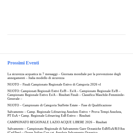
Prossimi Eventi
La sicurezza acquatica in 7 messaggi – Giornata mondiale per la prevenzione degli
annegamenti – Italia modello di sicurezza
NUOTO – Finali Campionato Regionale Estivo di Categoria 2026 vl
NUOTO: Campionati Regionali Estivi Es/B – Es/A – Campionato Regionale Es/B –
Campionato Regionale Estivo Es/A – Risultati Finali – Classifica Maschile-Femminile-
Generale –
NUOTO – Campionato di Categoria Staffette Estate – Fase di Qualificazione
Salvamento – Camp. Regionale Lifesaving Assoluto Estivo + Prova Tempi Assoluta,
PT EsA + Camp. Regionale Lifesaving EsB Estivo – Risultati
CAMPIONATO REGIONALE LAZIO ACQUE LIBERE 2026 – Risultati
Salvamento – Campionato Regionale di Salvamento Gare Oceaniche EsB/EsA/R/J/Ass
(Cad/Sen) – Ocean Italian Cup cat. Assoluta Salvamento Oceanico