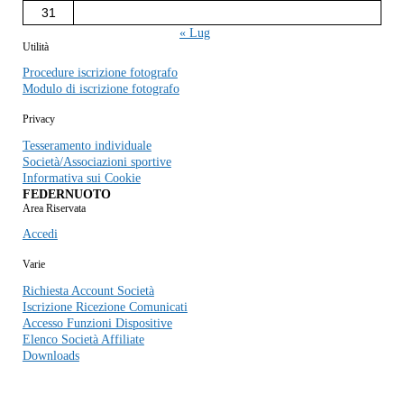
31
« Lug
Utilità
Procedure iscrizione fotografo
Modulo di iscrizione fotografo
Privacy
Tesseramento individuale
Società/Associazioni sportive
Informativa sui Cookie
FEDERNUOTO
Area Riservata
Accedi
Varie
Richiesta Account Società
Iscrizione Ricezione Comunicati
Accesso Funzioni Dispositive
Elenco Società Affiliate
Downloads