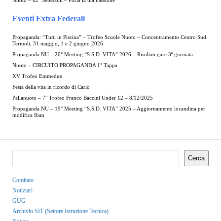
Nuoto – 62° Settecolli – Porta la tua Passione
Eventi Extra Federali
Propaganda: “Tutti in Piscina” – Trofeo Scuole Nuoto – Concentramento Centro Sud.
Termoli, 31 maggio, 1 e 2 giugno 2026
Propaganda NU – 20° Meeting “S.S.D. VITA” 2026 – Risultati gare 3ª giornata
Nuoto – CIRCUITO PROPAGANDA 1° Tappa
XV Trofeo Emmedue
Festa della vita in ricordo di Carlo
Pallanuoto – 7° Trofeo Franco Baccini Under 12 – 8/12/2025
Propaganda NU – 19° Meeting “S.S.D. VITA” 2025 – Aggiornamento locandina per
modifica Iban
Cerca
Comitato
Notiziari
GUG
Archivio SIT (Settore Istruzione Tecnica)