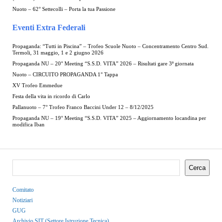
Nuoto – 62° Settecolli – Porta la tua Passione
Eventi Extra Federali
Propaganda: “Tutti in Piscina” – Trofeo Scuole Nuoto – Concentramento Centro Sud.
Termoli, 31 maggio, 1 e 2 giugno 2026
Propaganda NU – 20° Meeting “S.S.D. VITA” 2026 – Risultati gare 3ª giornata
Nuoto – CIRCUITO PROPAGANDA 1° Tappa
XV Trofeo Emmedue
Festa della vita in ricordo di Carlo
Pallanuoto – 7° Trofeo Franco Baccini Under 12 – 8/12/2025
Propaganda NU – 19° Meeting “S.S.D. VITA” 2025 – Aggiornamento locandina per
modifica Iban
Cerca
Comitato
Notiziari
GUG
Archivio SIT (Settore Istruzione Tecnica)