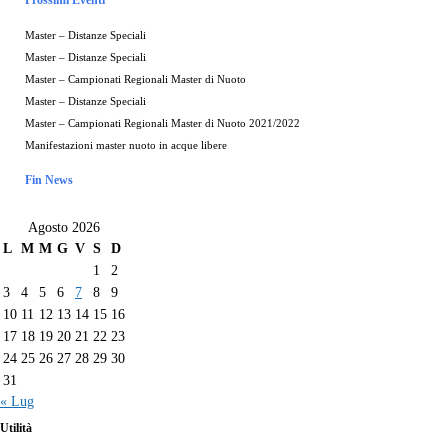
Master – Distanze Speciali
Master – Distanze Speciali
Master – Campionati Regionali Master di Nuoto
Master – Distanze Speciali
Master – Campionati Regionali Master di Nuoto 2021/2022
Manifestazioni master nuoto in acque libere
Fin News
Agosto 2026
L
M
M
G
V
S
D
1
2
3
4
5
6
7
8
9
10
11
12
13
14
15
16
17
18
19
20
21
22
23
24
25
26
27
28
29
30
31
« Lug
Utilità