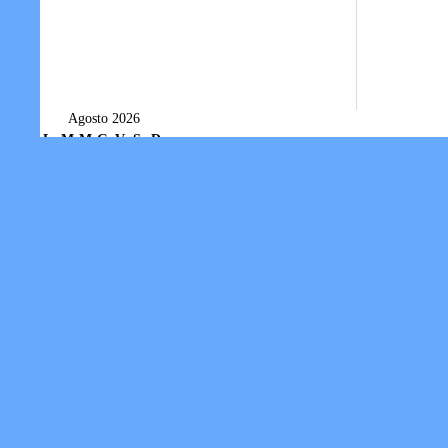
Agosto 2026
L
M
M
G
V
S
D
1
2
3
4
5
6
7
8
9
10
11
12
13
14
15
16
17
18
19
20
21
22
23
24
25
26
27
28
29
30
31
« Lug
Utilità
Procedure iscrizione fotografo
Modulo di iscrizione fotografo
Privacy
Tesseramento individuale
Società/Associazioni sportive
Informativa sui Cookie
FEDERNUOTO