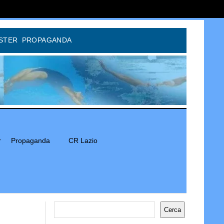
STER
PROPAGANDA
r
Propaganda
CR Lazio
Cerca