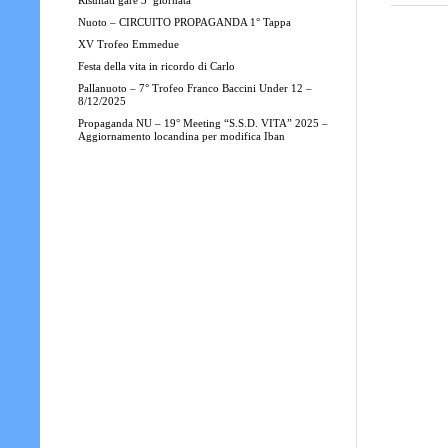
Risultati gare 3ª giornata
Nuoto – CIRCUITO PROPAGANDA 1° Tappa
XV Trofeo Emmedue
Festa della vita in ricordo di Carlo
Pallanuoto – 7° Trofeo Franco Baccini Under 12 –
8/12/2025
Propaganda NU – 19° Meeting “S.S.D. VITA” 2025 –
Aggiornamento locandina per modifica Iban