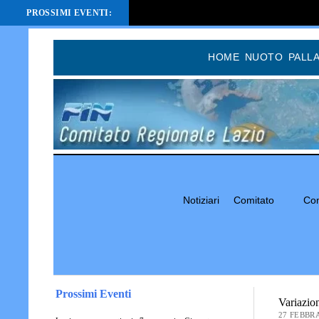
PROSSIMI EVENTI:
HOME
NUOTO
PALL
Notiziari
Comitato
Com
Prossimi Eventi
Variazio
27 FEBBRA