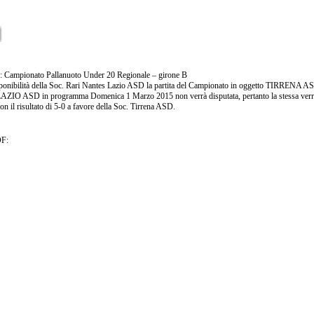
ampionato Pallanuoto Under 20 Regionale – girone B
ponibilità della Soc. Rari Nantes Lazio ASD la partita del Campionato in oggetto TIRRENA 
IO ASD in programma Domenica 1 Marzo 2015 non verrà disputata, pertanto la stessa verr
n il risultato di 5-0 a favore della Soc. Tirrena ASD.
DF: