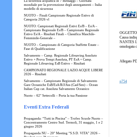
La sicurezza acquatica in 7 messaggi – Giornata
mondiale per la prevenzione degli annegamenti – Italia
modello di sicurezza
NUOTO – Finali Campionato Regionale Estivo di
Categoria 2026 vl
NUOTO: Campionati Regionali Estivi Es/B – Es/A –
Campionato Regionale Es/B – Campionato Regionale
OGGETTO: C
Estivo Es/A – Risultati Finali – Classifica Maschile-
Causa indis
Femminile-Generale –
NANTES LAZ
NUOTO – Campionato di Categoria Staffette Estate –
omologata co
Fase di Qualificazione
Salvamento – Camp. Regionale Lifesaving Assoluto
Estivo + Prova Tempi Assoluta, PT EsA + Camp.
Allegato P
Regionale Lifesaving EsB Estivo – Risultati
CAMPIONATO REGIONALE LAZIO ACQUE LIBERE
2026 – Risultati
Salvamento – Campionato Regionale di Salvamento
p754
Gare Oceaniche EsB/EsA/R/J/Ass (Cad/Sen) – Ocean
Italian Cup cat. Assoluta Salvamento Oceanico
Nuoto – 62° Settecolli – Porta la tua Passione
Eventi Extra Federali
Propaganda: “Tutti in Piscina” – Trofeo Scuole Nuoto –
Concentramento Centro Sud. Termoli, 31 maggio, 1 e 2
giugno 2026
Propaganda NU – 20° Meeting “S.S.D. VITA” 2026 –