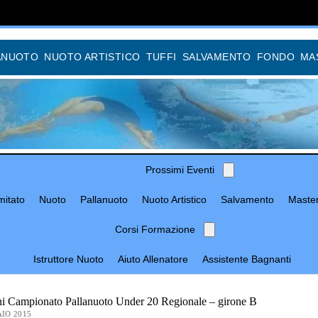
ANUOTO
NUOTO ARTISTICO
TUFFI
SALVAMENTO
FONDO
MA
Prossimi Eventi
itato
Nuoto
Pallanuoto
Nuoto Artistico
Salvamento
Maste
Corsi Formazione
Istruttore Nuoto
Aiuto Allenatore
Assistente Bagnanti
ni Campionato Pallanuoto Under 20 Regionale – girone B
IO 2015