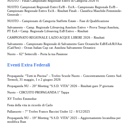
NUOTO – Finali Campionato Regionale Estivo di Categoria 2026 vl
NUOTO: Campionati Regionali Estivi Es/B – Es/A – Campionato Regionale Es/B –
Campionato Regionale Estivo Es/A – Risultati Finali – Classifica Maschile-Femminile-
Generale –
NUOTO – Campionato di Categoria Staffette Estate – Fase di Qualificazione
Salvamento – Camp. Regionale Lifesaving Assoluto Estivo + Prova Tempi Assoluta,
PT EsA + Camp. Regionale Lifesaving EsB Estivo – Risultati
CAMPIONATO REGIONALE LAZIO ACQUE LIBERE 2026 – Risultati
Salvamento – Campionato Regionale di Salvamento Gare Oceaniche EsB/EsA/R/J/Ass
(Cad/Sen) – Ocean Italian Cup cat. Assoluta Salvamento Oceanico
Nuoto – 62° Settecolli – Porta la tua Passione
Eventi Extra Federali
Propaganda: “Tutti in Piscina” – Trofeo Scuole Nuoto – Concentramento Centro Sud.
Termoli, 31 maggio, 1 e 2 giugno 2026
Propaganda NU – 20° Meeting “S.S.D. VITA” 2026 – Risultati gare 3ª giornata
Nuoto – CIRCUITO PROPAGANDA 1° Tappa
XV Trofeo Emmedue
Festa della vita in ricordo di Carlo
Pallanuoto – 7° Trofeo Franco Baccini Under 12 – 8/12/2025
Propaganda NU – 19° Meeting “S.S.D. VITA” 2025 – Aggiornamento locandina per
modifica Iban