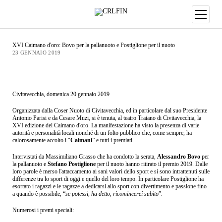
XVI Caimano d'oro: Bovo per la pallanuoto e Postiglione per il nuoto
23 GENNAIO 2019
Civitavecchia, domenica 20 gennaio 2019
Organizzata dalla Coser Nuoto di Civitavecchia, ed in particolare dal suo Presidente
Antonio Parisi e da Cesare Muzi, si è tenuta, al teatro Traiano di Civitavecchia, la
XVI edizione del Caimano d'oro. La manifestazione ha visto la presenza di varie
autorità e personalità locali nonché di un folto pubblico che, come sempre, ha
calorosamente accolto i “
Caimani
” e tutti i premiati.
Intervistati da Massimiliano Grasso che ha condotto la serata,
Alessandro Bovo
per
la pallanuoto e
Stefano Postiglione
per il nuoto hanno ritirato il premio 2019. Dalle
loro parole è merso l'attaccamento ai sani valori dello sport e si sono intrattenuti sulle
differenze tra lo sport di oggi e quello del loro tempo. In particolare Postiglione ha
esortato i ragazzi e le ragazze a dedicarsi allo sport con divertimento e passione fino
a quando è possibile, “
se potessi, ha detto, ricomincerei subito
”.
Numerosi i premi speciali: