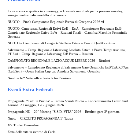
La sicurezza acquatica in 7 messaggi – Giornata mondiale per la prevenzione degli
annegamenti – Italia modello di sicurezza
NUOTO – Finali Campionato Regionale Estivo di Categoria 2026 vl
NUOTO: Campionati Regionali Estivi Es/B – Es/A – Campionato Regionale Es/B –
Campionato Regionale Estivo Es/A – Risultati Finali – Classifica Maschile-Femminile-
Generale –
NUOTO – Campionato di Categoria Staffette Estate – Fase di Qualificazione
Salvamento – Camp. Regionale Lifesaving Assoluto Estivo + Prova Tempi Assoluta,
PT EsA + Camp. Regionale Lifesaving EsB Estivo – Risultati
CAMPIONATO REGIONALE LAZIO ACQUE LIBERE 2026 – Risultati
Salvamento – Campionato Regionale di Salvamento Gare Oceaniche EsB/EsA/R/J/Ass
(Cad/Sen) – Ocean Italian Cup cat. Assoluta Salvamento Oceanico
Nuoto – 62° Settecolli – Porta la tua Passione
Eventi Extra Federali
Propaganda: “Tutti in Piscina” – Trofeo Scuole Nuoto – Concentramento Centro Sud.
Termoli, 31 maggio, 1 e 2 giugno 2026
Propaganda NU – 20° Meeting “S.S.D. VITA” 2026 – Risultati gare 3ª giornata
Nuoto – CIRCUITO PROPAGANDA 1° Tappa
XV Trofeo Emmedue
Festa della vita in ricordo di Carlo