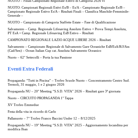
NUOTO – Finali Campionato Regionale Estivo di Categoria 2026 vl
NUOTO: Campionati Regionali Estivi Es/B – Es/A – Campionato Regionale Es/B –
Campionato Regionale Estivo Es/A – Risultati Finali – Classifica Maschile-Femminile-
Generale –
NUOTO – Campionato di Categoria Staffette Estate – Fase di Qualificazione
Salvamento – Camp. Regionale Lifesaving Assoluto Estivo + Prova Tempi Assoluta,
PT EsA + Camp. Regionale Lifesaving EsB Estivo – Risultati
CAMPIONATO REGIONALE LAZIO ACQUE LIBERE 2026 – Risultati
Salvamento – Campionato Regionale di Salvamento Gare Oceaniche EsB/EsA/R/J/Ass
(Cad/Sen) – Ocean Italian Cup cat. Assoluta Salvamento Oceanico
Nuoto – 62° Settecolli – Porta la tua Passione
Eventi Extra Federali
Propaganda: “Tutti in Piscina” – Trofeo Scuole Nuoto – Concentramento Centro Sud.
Termoli, 31 maggio, 1 e 2 giugno 2026
Propaganda NU – 20° Meeting “S.S.D. VITA” 2026 – Risultati gare 3ª giornata
Nuoto – CIRCUITO PROPAGANDA 1° Tappa
XV Trofeo Emmedue
Festa della vita in ricordo di Carlo
Pallanuoto – 7° Trofeo Franco Baccini Under 12 – 8/12/2025
Propaganda NU – 19° Meeting “S.S.D. VITA” 2025 – Aggiornamento locandina per
modifica Iban