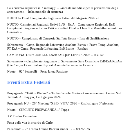
La sicurezza acquatica in 7 messaggi – Giornata mondiale per la prevenzione degli
annegamenti – Italia modello di sicurezza
NUOTO – Finali Campionato Regionale Estivo di Categoria 2026 vl
NUOTO: Campionati Regionali Estivi Es/B – Es/A – Campionato Regionale Es/B –
Campionato Regionale Estivo Es/A – Risultati Finali – Classifica Maschile-Femminile-
Generale –
NUOTO – Campionato di Categoria Staffette Estate – Fase di Qualificazione
Salvamento – Camp. Regionale Lifesaving Assoluto Estivo + Prova Tempi Assoluta,
PT EsA + Camp. Regionale Lifesaving EsB Estivo – Risultati
CAMPIONATO REGIONALE LAZIO ACQUE LIBERE 2026 – Risultati
Salvamento – Campionato Regionale di Salvamento Gare Oceaniche EsB/EsA/R/J/Ass
(Cad/Sen) – Ocean Italian Cup cat. Assoluta Salvamento Oceanico
Nuoto – 62° Settecolli – Porta la tua Passione
Eventi Extra Federali
Propaganda: “Tutti in Piscina” – Trofeo Scuole Nuoto – Concentramento Centro Sud.
Termoli, 31 maggio, 1 e 2 giugno 2026
Propaganda NU – 20° Meeting “S.S.D. VITA” 2026 – Risultati gare 3ª giornata
Nuoto – CIRCUITO PROPAGANDA 1° Tappa
XV Trofeo Emmedue
Festa della vita in ricordo di Carlo
Pallanuoto – 7° Trofeo Franco Baccini Under 12 – 8/12/2025