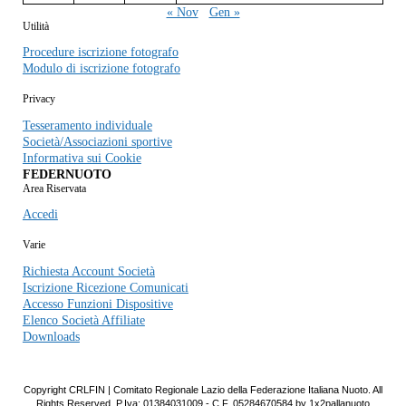
« Nov
Gen »
Utilità
Procedure iscrizione fotografo
Modulo di iscrizione fotografo
Privacy
Tesseramento individuale
Società/Associazioni sportive
Informativa sui Cookie
FEDERNUOTO
Area Riservata
Accedi
Varie
Richiesta Account Società
Iscrizione Ricezione Comunicati
Accesso Funzioni Dispositive
Elenco Società Affiliate
Downloads
Copyright CRLFIN | Comitato Regionale Lazio della Federazione Italiana Nuoto. All
Rights Reserved. P.Iva: 01384031009 - C.F. 05284670584 by 1x2pallanuoto